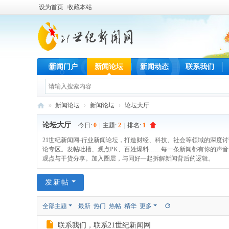
设为首页
收藏本站
新闻门户
新闻论坛
新闻动态
联系我们
»
新闻论坛
›
新闻论坛
›
论坛大厅
21
论坛大厅
今日:
0
|
主题:
2
|
排名:
1
世
21世纪新闻网-行业新闻论坛，打造财经、科技、社会等领域的深度
纪
论专区。发帖吐槽、观点PK、百姓爆料……每一条新闻都有你的声音
观点与干货分享。加入圈层，与同好一起拆解新闻背后的逻辑。
新
闻
发新帖
网
全部主题
最新
热门
热帖
精华
更多
联系我们，联系21世纪新闻网