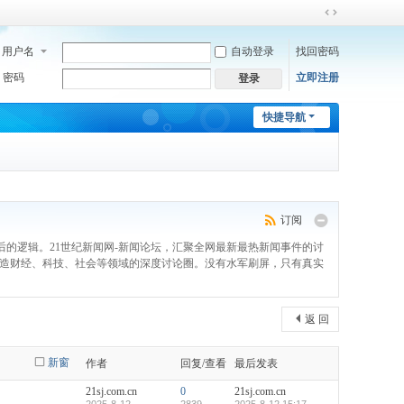
切
换
用户名
自动登录
找回密码
到
宽
密码
立即注册
登录
版
快捷导航
订阅
的逻辑。21世纪新闻网-新闻论坛，汇聚全网最新最热新闻事件的讨
打造财经、科技、社会等领域的深度讨论圈。没有水军刷屏，只有真实
返 回
新窗
作者
回复/查看
最后发表
21sj.com.cn
0
21sj.com.cn