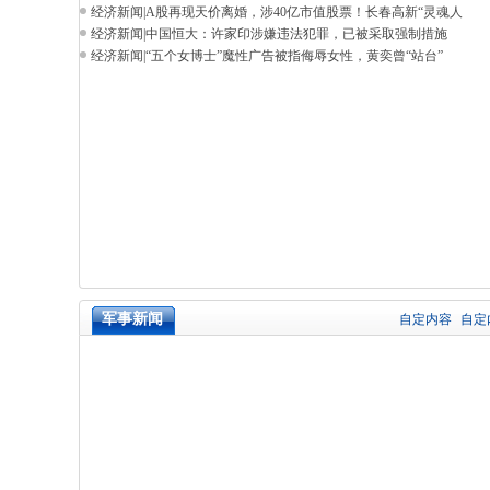
经济新闻
|
A股再现天价离婚，涉40亿市值股票！长春高新“灵魂人
经济新闻
|
中国恒大：许家印涉嫌违法犯罪，已被采取强制措施
经济新闻
|
“五个女博士”魔性广告被指侮辱女性，黄奕曾“站台”
军事新闻
自定内容
自定