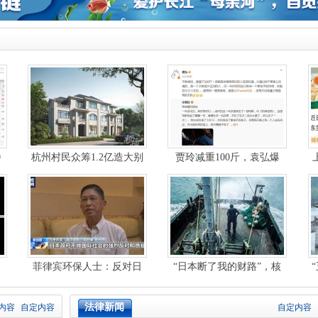
0
杭州村民众筹1.2亿造大别
贾玲减重100斤，袁弘爆
墅！每户花费85万
料她的体脂仅百分之
菲律宾环保人士：反对日
“日本断了我的财路”，核
本强推核污染水排海
污染水阴影下百万
法律新闻
内容
自定内容
自定内容