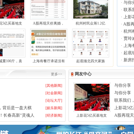
·
与你
·
联系
·
上影
花5亿买基地支
A股再现天价离婚，
杭州村民众筹1.2亿
·
A股
·
杭州
有
·
贾玲
·
上海
·
起底
·
新房
减重100斤，袁
上海有餐厅承诺没有
起底缅北四大家族
情况
网友中心
更多>>
与你分享
[其他新闻]
与你分享
[社会新闻]
联系我们，
[论坛大厅]
，背后是一盘大棋
上影花5
[娱乐新闻]
！长春高新“灵魂人
A股再现天
[经济新闻]
上影花5亿买基地支