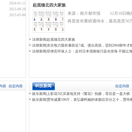
2024-01-11
起底缅北四大家族
2023-09-28
来源：南方都市报 12月10日晚
2023-05-06
再度发布重磅通缉令，最高悬赏50
法律新闻
|
起底缅北四大家族
法律新闻
|
东京电力股价暴跌近7成、债台高筑，恐到2064财年才
法律新闻
|
菲律宾环保人士：反对日本强推核污染水排海 不能让
科技新闻
内容
自定内容
自定内容
娱乐新闻
|
上影花5亿买基地支持《繁花》拍摄，背后是一盘大棋
娱乐新闻
|
贾玲减重100斤，袁弘爆料她的体脂仅百分之十，贾玲