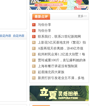
更多>>
最新点评
与你分享
与你分享
自定内容
自定内容
联系我们，联系21世纪新闻网
上影花5亿买基地支持《繁花》拍
摄
A股再现天价离婚，涉40亿市值
股票
杭州村民众筹1.2亿造大别墅！每
户
贾玲减重100斤，袁弘爆料她的体
脂
上海有餐厅承诺没有预制菜
起底缅北四大家族
新房打折引发老业主不满，多地
回应