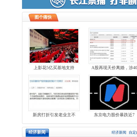
图个痛快
上影花5亿买基地支持
A股再现天价离婚，涉4
《繁花》拍摄，背后是
亿市值股票！长春高
新房打折引发老业主不
东京电力股价暴跌近7
满，多地回应：市场经
成、债台高筑，恐到206
经济新闻
经济新闻
自定