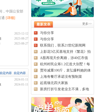
间，中国公安部
万通
[详细]
更多>>
最新发表
与你分享
2023-12-12
能
2023-08-27
与你分享
海
2023-08-27
联系我们，联系21世纪新闻网
上影花5亿买基地支持《繁花》拍
摄
A股再现天价离婚，涉40亿市值
股票
杭州村民众筹1.2亿造大别墅！每
户
贾玲减重100斤，袁弘爆料她的体
自定内容
自定内容
脂
上海有餐厅承诺没有预制菜
2024-01-11
起底缅北四大家族
教
2024-01-11
新房打折引发老业主不满，多地
回应