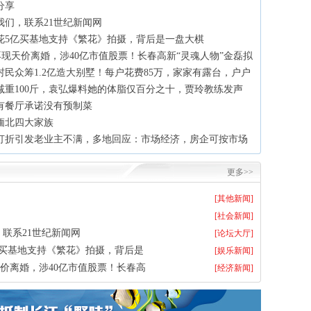
分享
我们，联系21世纪新闻网
花5亿买基地支持《繁花》拍摄，背后是一盘大棋
再现天价离婚，涉40亿市值股票！长春高新“灵魂人物”金磊拟
村民众筹1.2亿造大别墅！每户花费85万，家家有露台，户户
减重100斤，袁弘爆料她的体脂仅百分之十，贾玲教练发声
有餐厅承诺没有预制菜
缅北四大家族
打折引发老业主不满，多地回应：市场经济，房企可按市场
更多>>
[其他新闻]
[社会新闻]
联系21世纪新闻网
[论坛大厅]
亿买基地支持《繁花》拍摄，背后是
[娱乐新闻]
价离婚，涉40亿市值股票！长春高
[经济新闻]