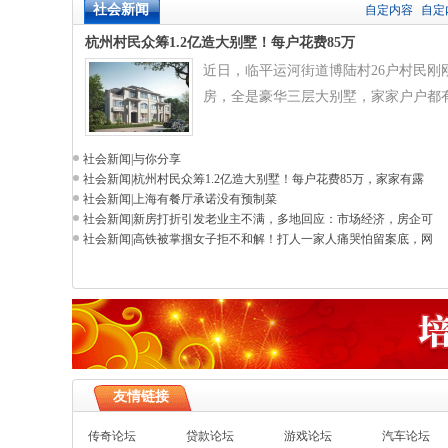
社会新闻
自定内容
自定
杭州村民众筹1.2亿造大别墅！每户花费85万
近日，临平运河街道博陆村26户村民刚
房，全是豪华三层大别墅，家家户户都
社会新闻
|
与你分享
社会新闻
|
杭州村民众筹1.2亿造大别墅！每户花费85万，家家有露
社会新闻
|
上海有餐厅承诺没有预制菜
社会新闻
|
新房打折引发老业主不满，多地回应：市场经济，房企可
社会新闻
|
高铁被掌掴女子拒不和解！打人一家人痛哭怕留案底，网
友情链接
传奇论坛
贷款论坛
游戏论坛
汽车论坛