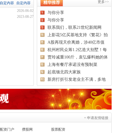
更多>>
精华推荐
自定内容
自定内容
2026-06-02
与你分享
2023-08-27
与你分享
联系我们，联系21世纪新闻网
上影花5亿买基地支持《繁花》拍
摄
A股再现天价离婚，涉40亿市值
股票
杭州村民众筹1.2亿造大别墅！每
户
贾玲减重100斤，袁弘爆料她的体
脂
上海有餐厅承诺没有预制菜
起底缅北四大家族
新房打折引发老业主不满，多地
回应
+ 申请友情链接
配资门户
攒股网
股票配资