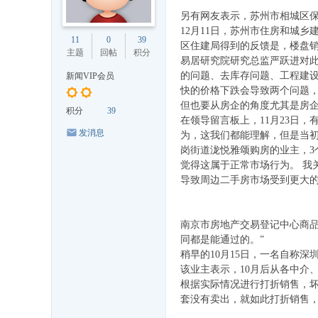
另有网友表示，苏州市相城区
12月11日，苏州市住房和城
11
0
39
区住建局得到的反馈是，楼盘
主题
回帖
积分
易居研究院研究总监严跃进对
的问题、去库存问题、工程建
新闻VIP会员
快的价格下跌会导致两个问题
但也要从房企的角度尤其是房
积分
39
在领导留言板上，11月23日
发消息
为，这我们都能理解，但是当
岗街道泷悦雅颂购房的业主，3
觉得这属于正常市场行为。 我
导致周边二手房市场受到更大的
南京市房地产交易登记中心商
同都是能通过的。”
稍早的10月15日，一名自称
该业主表示，10月后从各中介
根据实际情况进行打折销售，坏
套没有卖出，就如此打折销售