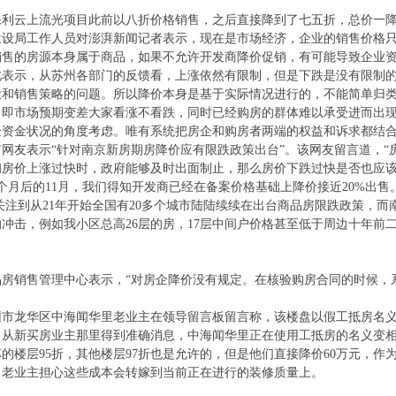
保利云上流光项目此前以八折价格销售，之后直接降到了七五折，总价一
乡建设局工作人员对澎湃新闻记者表示，现在是市场经济，企业的销售价格
销售的房源本身属于商品，如果不允许开发商降价促销，有可能导致企业
此表示，从苏州各部门的反馈看，上涨依然有限制，但是下跌是没有限制
设和销售策略的问题。所以降价本身是基于实际情况进行的，不能简单归
，即市场预期变差大家看涨不看跌，同时已经购房的群体难以承受进而出
企资金状况的角度考虑。唯有系统把房企和购房者两端的权益和诉求都结
，有网友表示“针对南京新房期房降价应有限跌政策出台”。该网友留言道，
初房价上涨过快时，政府能够及时出面制止，那么房价下跌过快是否也应该
个月后的11月，我们得知开发商已经在备案价格基础上降价接近20%出
关注到从21年开始全国有20多个城市陆陆续续在出台商品房限跌政策，
冲击，例如我小区总高26层的房，17层中间户价格甚至低于周边十年前二
品房销售管理中心表示，“对房企降价没有规定。在核验购房合同的时候，
深圳市龙华区中海闻华里老业主在领导留言板留言称，该楼盘以假工抵房名
、从新买房业主那里得到准确消息，中海闻华里正在使用工抵房的名义变相
的楼层95折，其他楼层97折也是允许的，但是他们直接降价60万元，作
，老业主担心这些成本会转嫁到当前正在进行的装修质量上。