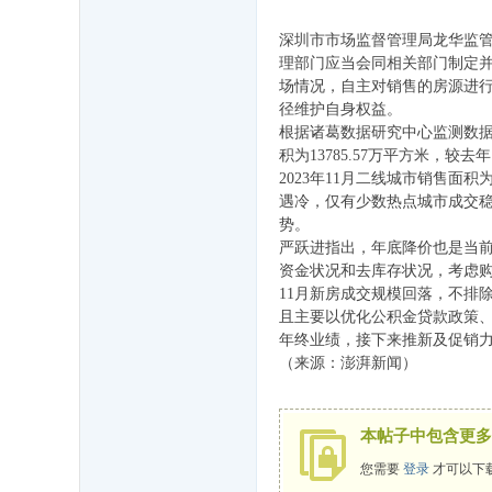
深圳市市场监督管理局龙华监
理部门应当会同相关部门制定
场情况，自主对销售的房源进
径维护自身权益。
根据诸葛数据研究中心监测数据显示
积为13785.57万平方米，
2023年11月二线城市销售面积为
遇冷，仅有少数热点城市成交稳
势。
严跃进指出，年底降价也是当前
资金状况和去库存状况，考虑
11月新房成交规模回落，不排除
且主要以优化公积金贷款政策、
年终业绩，接下来推新及促销
（来源：澎湃新闻）
本帖子中包含更多
您需要
登录
才可以下