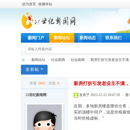
设为首页
收藏本站
新闻门户
新闻论坛
新闻动态
联系我们
»
新闻论坛
›
社会新闻
›
社会新闻
›
新房打折引发老业主不满，
21
发新帖
世
新房打折引发老业主不满，
查看:
2842
|
回复:
0
纪
新
21世纪新闻网
发表于 2023-12-12 10:47:20
|
显
闻
近期，多地新房楼盘降价出售，
网
买的顶楼中间户，说是价格最低
当时价格虚标。”