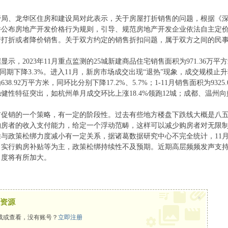
管局、龙华区住房和建设局对此表示，关于房屋打折销售的问题，根据《深
并公布房地产开发价格行为规则，引导、规范房地产开发企业依法自主定价
行打折或者降价销售。关于双方约定的销售折扣问题，属于双方之间的民
，2023年11月重点监测的25城新建商品住宅销售面积为971.36万平方米
较去年同期下降3.3%。进入11月，新房市场成交出现“退热”现象，成交规
638.92万平方米，同环比分别下降17.2%、5.7%；1-11月销售面积为9
健性特征突出，如杭州单月成交环比上涨18.4%领跑12城；成都、温州
促销的一个策略，有一定的阶段性。过去有些地方楼盘下跌线大概是八五
购房者的收入支付能力，给定一个浮动范畴，这样可以减少购房者对无限
与政策松绑力度减小有一定关系，据诸葛数据研究中心不完全统计，11月全国
实行购房补贴等为主，政策松绑持续性不及预期。近期高层频频发声支持
力度将有所加大。
×
资源
载或查看，没有账号？
立即注册