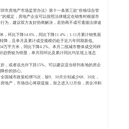
圳市房地产市场监管办法》第十一条第三款“价格综合管
”的规定，房地产企业可以按照法律规定在销售时根据市
事行为，建议双方友好协商解决，若协商不成可遵循法律途
，环比下降14.6%，同比下降11.4%；1-11月累计销售面
模止升转降，且单月及累计成交规模仍处于近六年同期新低。
325.04万平方米，同比下降4.2%。本月二线城市整体成交同样
向好趋势较为明显，单月同环比及累计同比均呈现上涨态
折，或者说允许下跌15%。可以建议适当研判各地的房企
制降价的担心。
城市政策松绑76次，较9、10月分别减少68、10次，
房地产，市场信心将获提振，加之进入12月份，房企冲刺