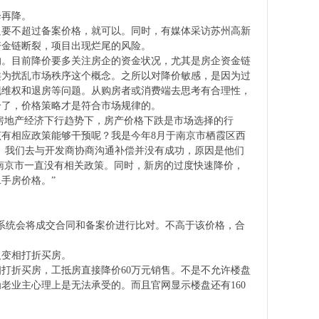
降再降。
只要不超过备案价格，就可以。同时，有媒体采访苏州高新
资金链断裂，项目出现烂尾的风险。
的。目前降价要多关注房企的资金状况，尤其是房企资金链
类为扰乱市场秩序这个概念。之所以对降价敏感，是因为过
现维权和退房等问题。从购房者或消费端去思考有合理性，
合了，价格策略才是符合市场规律的。
“房地产经济下行趋势下，房产价格下跌是市场选择的行
有相应政策能够干预呢？我是今年8月于南京市栖霞区西
售。我们去与开发商协商沟通补偿并没有成功，原因是他们
而南京市一直没有相关政策。同时，新房的过度快速降价，
手房价格。”
系统会将成交合同和备案价进行比对。不高于该价格，合
义变相打折买房。
打折买房，工抵房直接降价60万元销售。不是不允许楼盘
为老业主心理上是无法承受的。而且官网显示楼盘还有160