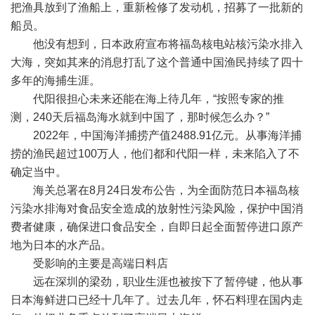
把渔具放到了渔船上，重新检修了发动机，招募了一批新的
船员。
他没有想到，日本政府宣布将福岛核电站核污染水排入
大海，突如其来的消息打乱了这个普通中国渔民持续了四十
多年的海捕生涯。
代阳很担心未来还能在海上待几年，“按照专家的推
测，240天后福岛海水就到中国了，那时候怎么办？”
2022年，中国海洋捕捞产值2488.91亿元。从事海洋捕
捞的渔民超过100万人，他们都和代阳一样，未来陷入了不
确定当中。
海关总署在8月24日发布公告，为全面防范日本福岛核
污染水排海对食品安全造成的放射性污染风险，保护中国消
费者健康，确保进口食品安全，自即日起全面暂停进口原产
地为日本的水产品。
受影响的主要是高端日料店
远在深圳的梁劲，职业生涯也被按下了暂停键，他从事
日本海鲜进口已经十几年了。过去几年，怀石料理在国内走