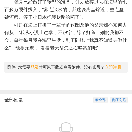
张亮已经做好了转型的准备，计划放弃过去在海里的七
百多万硬件投入，“养点淡水的，我这块离盘锦近，整点盘
锦河蟹。等于小日本把我财路给断了”。
可是在海上打拼了一辈子的代阳及他的父亲却不知何去
何从，“我从小没上过学，不识字，除了打鱼，别的我都不
会。每年每月我在海里生活，到了陆地上我真不知道去做什
么”，他很无奈，“看看老天爷怎么召唤我们吧”。
附件:
您需要
登录
才可以下载或查看附件。没有账号？
立即注册
全部回复
看全部
倒序浏览