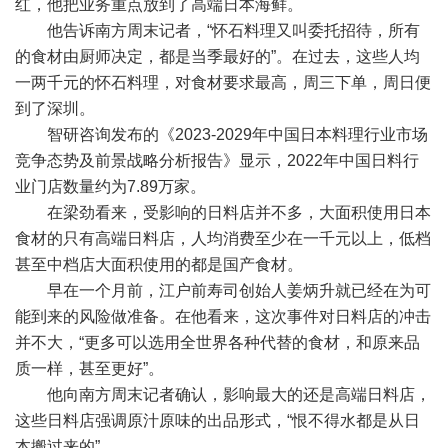
红，他把业务重点放到了高端日本海鲜。
他告诉南方周末记者，“怀石料理又叫委托招待，所有
的食材由厨师决定，都是当季最好的”。在过去，这些人均
一两千元的怀石料理，对食材要求最高，周三下单，周日便
到了深圳。
智研咨询发布的《2023-2029年中国日本料理行业市场
竞争态势及前景战略分析报告》显示，2022年中国日料行
业门店数量约为7.89万家。
在梁劲看来，受影响的日料店并不多，大面积使用日本
食材的只有高端日料店，人均消费至少在一千元以上，低档
甚至中档店大面积使用的都是国产食材。
早在一个月前，江户前寿司创始人姜炳升就已经在为可
能到来的风险做准备。在他看来，这次事件对日料店的冲击
并不大，“更多可以选用全世界各种代替的食材，和原来品
质一样，甚至更好”。
他向南方周末记者确认，影响最大的还是高端日料店，
这些日料店强调原汁原味的出品形式，“恨不得水都是从日
本搬过来的”。