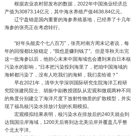
根据农业农村部发布的数据，2022年中国渔业经济总
产值为30873.14亿元，其中海水养殖产值4638.84亿元。
辽宁盘锦是国内重要的海参养殖基地，已经养了十几年
海参的张亮正在考虑转行。
“好年头能卖个七八百万”，张亮对南方周末记者说，每
年的回报都比较稳定，“我也是赚到钱了”。但是等秋天出完
这一批海参以后，他担心未来中国海域也会遭到来自日本核
污染水的影响，“日本把污染投到海里了，把咱中国海域的
海鲜都污染了，没有人吃我们的海鲜，我们卖给谁？”
早在2021年，清华大学深圳国际研究生院海洋工程研
究院张建民院士、胡振中副教授团队从宏观和微观两种不同
的角度分别建立了海洋尺度下放射性物质的扩散模型，并实
现了福岛核污染水排放计划的长期模拟。
宏观模拟结果表明，核污染水在排放后的240天就会到
达我国沿岸海域，1200天后将到达北美沿岸并覆盖几乎整
个北太平洋。