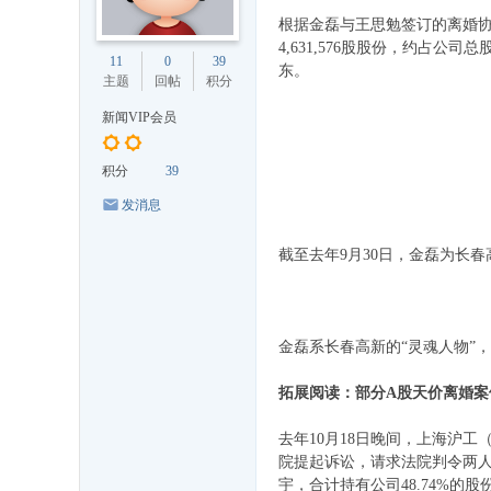
根据金磊与王思勉签订的离婚协议
4,631,576股股份，约占公司
11
0
39
东。
主题
回帖
积分
新闻VIP会员
积分
39
发消息
截至去年9月30日，金磊为长
金磊系长春高新的“灵魂人物”，资
拓展阅读：部分A股天价离婚案
去年10月18日晚间，上海沪工
院提起诉讼，请求法院判令两人
宇，合计持有公司48.74%的