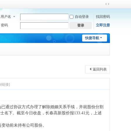
切
换
用户名
自动登录
找回密码
到
宽
密码
立即注册
登录
版
快捷导航
返回列表
制链接]
思勉已通过协议方式办理了解除婚姻关系手续，并就股份分割
女士名下。截至今日收盘，长春高新股价报133.41元，上述
权益变动前未持有公司股份。