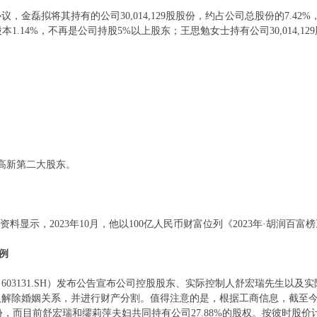
，金磊拟将其持有的公司30,014,129股股份，约占公司总股份的7.4
总股本1.14%，不再是公司持股5%以上股东；王思勉女士持有公司30,014,
春高新第二大股东。
料显示，2023年10月，他以100亿人民币财富位列《2023年·胡润百富榜
例
（603131.SH）发布公告宣布公司控股股东、实际控制人舒宏瑞先生以
解除婚姻关系，并进行财产分割。值得注意的是，根据工商信息，截至今
股份，而目前舒宏瑞和缪莉萍夫妇共同持有公司27.88%的股权。按彼时股