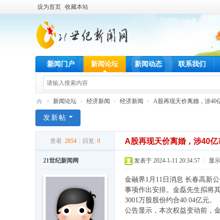
设为首页
收藏本站
新闻门户
新闻论坛
新闻动态
联系我们
»
新闻论坛
›
经济新闻
›
经济新闻
›
A股再现天价离婚，涉40亿
21
发新帖
世
A股再现天价离婚，涉40亿
查看:
2854
|
回复:
0
纪
新
21世纪新闻网
发表于 2024-1-11 20:34:57
|
显
闻
金融界1月11日消息 长春高
网
事项作出安排。金磊先生拟将其持
3001万股股份约合40.04亿元。
公告显示，本次权益变动前，金磊