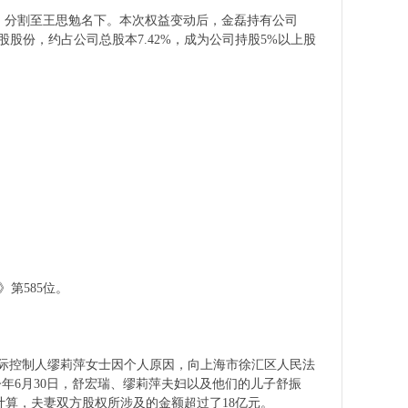
2%，分割至王思勉名下。本次权益变动后，金磊持有公司
129股股份，约占公司总股本7.42%，成为公司持股5%以上股
》第585位。
及实际控制人缪莉萍女士因个人原因，向上海市徐汇区人民法
年6月30日，舒宏瑞、缪莉萍夫妇以及他们的儿子舒振
价计算，夫妻双方股权所涉及的金额超过了18亿元。