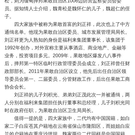
松，则为缅甸掸邦果敢自治区1006边防营监察委员会委
员。据知情人士介绍，魏青松是魏怀仁的儿子，魏超仁的侄
子。
四大家族中被称为果敢首富的刘正祥，此次也上了中方
通缉名单。他现为果敢自治区委员、城市发展管理局局长。
刘正祥更为人熟知的身份是福利来集团董事长，该集团于
1992年创办，对外宣称主要从事酒店、商业地产、金融等
业务，投资项目多元。2009年，果敢地区爆发八八事件
后，掸邦第一特区临时行政管理委员会成立，刘正祥曾任财
政部部长。2011年果敢自治区设立，他先后出任自治区领
导委员会第一、二届委员，分管财政工作，后出任果敢工商
协会会长。
刘正祥的儿子刘积光、弟弟刘正茂此次一并被通缉，两
人分别在福利来集团担任执行董事和总经理，儿子刘积光同
时在政府任职，为果敢自治区卫生局局长。
值得一提的是，四大家族中，二代均有中国国籍，如白
家二子白应苍其户籍地在云南省保山市隆阳区，而姐姐白应
兰的户籍地在重庆沙坪坝。魏家两位二代同样是中国国籍，