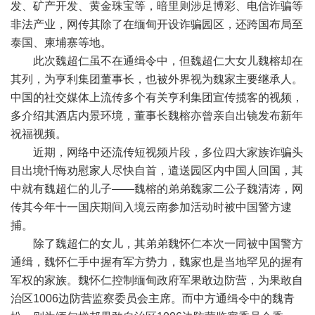
发、矿产开发、黄金珠宝等，暗里则涉足博彩、电信诈骗等
非法产业，网传其除了在缅甸开设诈骗园区，还跨国布局至
泰国、柬埔寨等地。
此次魏超仁虽不在通缉令中，但魏超仁大女儿魏榕却在
其列，为亨利集团董事长，也被外界视为魏家主要继承人。
中国的社交媒体上流传多个有关亨利集团宣传揽客的视频，
多介绍其酒店内景环境，董事长魏榕亦曾亲自出镜发布新年
祝福视频。
近期，网络中还流传短视频片段，多位四大家族诈骗头
目出境忏悔劝慰家人尽快自首，遣送园区内中国人回国，其
中就有魏超仁的儿子——魏榕的弟弟魏家二公子魏清涛，网
传其今年十一国庆期间入境云南参加活动时被中国警方逮
捕。
除了魏超仁的女儿，其弟弟魏怀仁本次一同被中国警方
通缉，魏怀仁手中握有军方势力，魏家也是当地罕见的握有
军权的家族。魏怀仁控制缅甸政府军果敢边防营，为果敢自
治区1006边防营监察委员会主席。而中方通缉令中的魏青