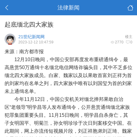
法律新闻
起底缅北四大家族
21世纪新闻网
楼主
2023-12-12 10:47:59
2770
0
来源：南方都市报
12月10日晚间，中国公安部再度发布重磅通缉令，最
高悬赏50万通缉十名缅北电信网络诈骗头目，其中不乏多位
缅北四大家族成员。白家、魏家以及以果敢首富刘正祥为首
的刘家均在名单之列，四大家族中唯有以刘国玺为首的刘家
未上通缉名单。
今年11月12日，中国公安机关对缅北掸邦果敢自治
区“老领导”明学昌等人发布通缉令，公开悬赏通缉缅北家族
犯罪集团重要头目。11月15日晚间，明学昌自杀身亡，其
子女明国平、明菊兰，孙女明珍珍于次日到案移交中国。在
此期间，网上亦流传短视频片段，刘正祥胞弟刘正琦、魏家