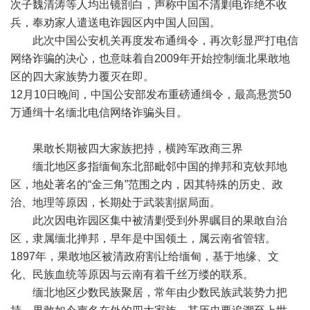
次子魏清涛等人均出镜剖白，声称中国不清剿电诈绝不收
兵，奉劝家人遣送电诈园区内中国人回国。
此次中国公安机关再度发布通缉令，再次彰显严打电信
网络诈骗的决心，也意味着自2009年开始控制缅北果敢地
区的四大家族势力覆灭在即。
12月10日晚间，中国公安部发布重磅通缉令，最高悬赏50
万通缉十名缅北电信网络诈骗头目。
果敢长期被四大家族把持，横跨军政商三界
缅北地区多指缅甸东北部毗邻中国的掸邦和克钦邦地
区，地处著名的“金三角”范围之内，因其特殊的历史、政
治、地理等原因，长期处于武装割据局面。
此次因电诈园区集中被清剿受到外界瞩目的果敢自治
区，隶属缅北掸邦，早年是中国领土，属云南省管辖。
1897年，果敢地区被清政府割让给缅甸，基于地缘、文
化、民族血统等原因与云南有着千丝万缕的联系。
缅北地区少数民族聚居，常年由少数民族武装势力把