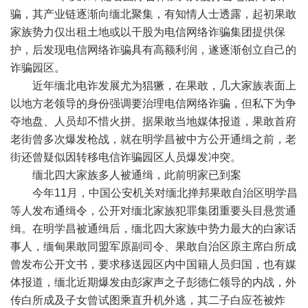
骗，其产业链逐渐向缅北聚集，有知情人士透露，起初果敢
家族势力仅出租土地或以干股为电信网络诈骗集团提供保
护，后发现电信网络诈骗具有高额利润，遂逐渐创立自己的
诈骗园区。
近年缅北电诈发展尤为猖獗，在果敢，几大家族表面上
以地方老领导的身份强调要治理电信网络诈骗，但私下为争
夺地盘、人员却不惜火拼。据果敢当地媒体报道，果敢首府
老街曾多次爆发枪战，就在明学昌被中方公开通缉之前，老
街还曾疑似因转移电信诈骗园区人员爆发冲突。
缅北四大家族多人被通缉，此前明家已到案
今年11月，中国公安机关对缅北掸邦果敢自治区明学昌
等人发布通缉令，公开对缅北家族犯罪集团重要头目悬赏通
缉。在明学昌被通缉后，缅北四大家族中势力最大的白家话
事人，缅甸果敢同盟军原副司令、果敢自治区原主席白所成
曾发布公开文书，要求移送园区内中国籍人员归国，也有媒
体报道，缅北近期爆发由彭家声之子彭德仁领导的内战，外
传白所成及子女曾试图乘直升机外逃，其二子白应苍被炸