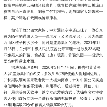
魏榕户籍地在云南临沧镇康县，魏青松户籍地则在四川凉山
彝族自治州喜德县。刘家二代刘积光，则与魏家大姐魏榕一
样，其户籍地在云南临沧镇康县。
相较于缅北四大家族，中方通缉令中还出现了一位公众
较为陌生的通缉人员——徐老发（又名徐发启），其为果敢
西山区楂子树乡乡长，同时是盛源集团的老板。2021年12
月28日，兰州市中级人民法院曾公开审理一起涉及33名犯
罪嫌疑人的诈骗、偷越国（边）境案，诈骗集团——盛源集
团当时即露出水面。
据法院审理查明，2020年3月至7月间，被告郁某某等
人以“盛源集团”的名义，多次组织或唆使他人偷越国边境，
并长期以缅甸国果敢老街一大楼为窝点，针对中国公民实施
电信网络诈骗犯罪活动，利用手机，通过抖音、微信、钉
钉、易信等聊天软件，以交友恋爱的方式，诱骗多名女性被
害人使用虚假网络平台进行所谓的充值投资，经查明，该犯
罪集团骗取20余名被害人钱款600余万元。