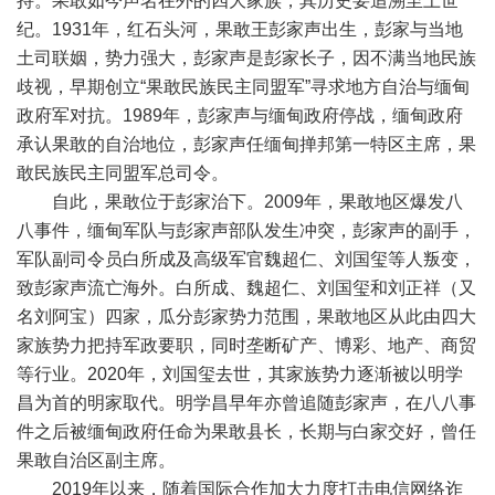
持。果敢如今声名在外的四大家族，其历史要追溯至上世
纪。1931年，红石头河，果敢王彭家声出生，彭家与当地
土司联姻，势力强大，彭家声是彭家长子，因不满当地民族
歧视，早期创立“果敢民族民主同盟军”寻求地方自治与缅甸
政府军对抗。1989年，彭家声与缅甸政府停战，缅甸政府
承认果敢的自治地位，彭家声任缅甸掸邦第一特区主席，果
敢民族民主同盟军总司令。
自此，果敢位于彭家治下。2009年，果敢地区爆发八
八事件，缅甸军队与彭家声部队发生冲突，彭家声的副手，
军队副司令员白所成及高级军官魏超仁、刘国玺等人叛变，
致彭家声流亡海外。白所成、魏超仁、刘国玺和刘正祥（又
名刘阿宝）四家，瓜分彭家势力范围，果敢地区从此由四大
家族势力把持军政要职，同时垄断矿产、博彩、地产、商贸
等行业。2020年，刘国玺去世，其家族势力逐渐被以明学
昌为首的明家取代。明学昌早年亦曾追随彭家声，在八八事
件之后被缅甸政府任命为果敢县长，长期与白家交好，曾任
果敢自治区副主席。
2019年以来，随着国际合作加大力度打击电信网络诈