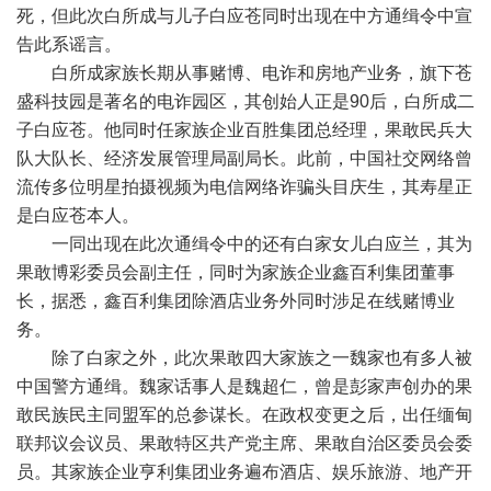
死，但此次白所成与儿子白应苍同时出现在中方通缉令中宣
告此系谣言。
白所成家族长期从事赌博、电诈和房地产业务，旗下苍
盛科技园是著名的电诈园区，其创始人正是90后，白所成二
子白应苍。他同时任家族企业百胜集团总经理，果敢民兵大
队大队长、经济发展管理局副局长。此前，中国社交网络曾
流传多位明星拍摄视频为电信网络诈骗头目庆生，其寿星正
是白应苍本人。
一同出现在此次通缉令中的还有白家女儿白应兰，其为
果敢博彩委员会副主任，同时为家族企业鑫百利集团董事
长，据悉，鑫百利集团除酒店业务外同时涉足在线赌博业
务。
除了白家之外，此次果敢四大家族之一魏家也有多人被
中国警方通缉。魏家话事人是魏超仁，曾是彭家声创办的果
敢民族民主同盟军的总参谋长。在政权变更之后，出任缅甸
联邦议会议员、果敢特区共产党主席、果敢自治区委员会委
员。其家族企业亨利集团业务遍布酒店、娱乐旅游、地产开